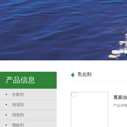
乳化剂
产品信息
分散剂
蓖麻油
润湿剂
产品详情
消泡剂
增效剂